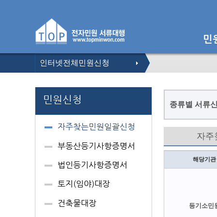
인터넷전체민원신청
종류별 서류신
자주
해당기관
등기소민